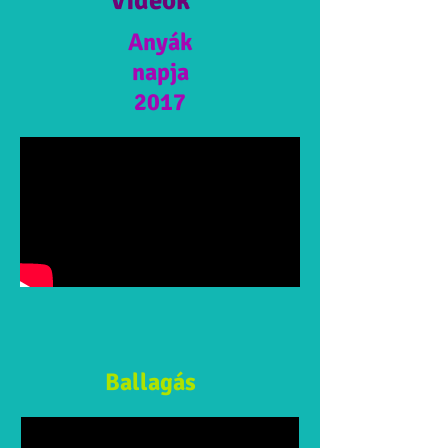
Videók
Anyák
napja
2017
Ballagás